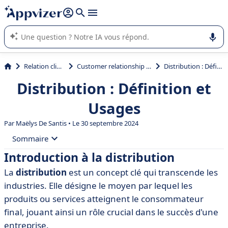
répondre (plusieurs lignes avec
shift + entrée
).
L'IA de Appvizer vous guide dans l'utilisation ou la sélection de
logiciel SaaS en entreprise.
Relation client et vente
Customer relationship management (CRM)
Distribution : Définition et Usages
Distribution : Définition et
Usages
Par
Maëlys De Santis
• Le 30 septembre 2024
Sommaire
Introduction à la distribution
• Introduction à la distribution
La
distribution
est un concept clé qui transcende les
• Définition de la distribution
industries. Elle désigne le moyen par lequel les
• Types de distribution
produits ou services atteignent le consommateur
final, jouant ainsi un rôle crucial dans le succès d'une
• Importance de la distribution dans les affaires
entreprise.