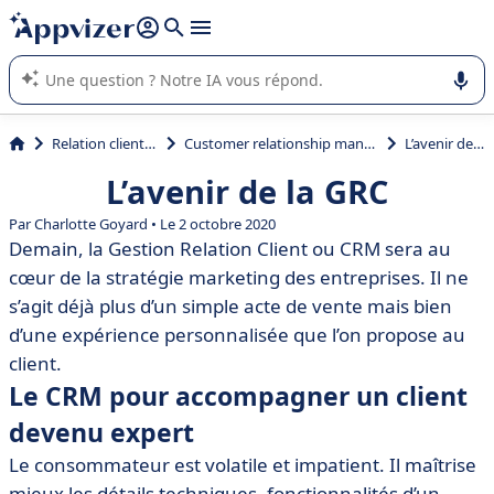
répondre (plusieurs lignes avec
shift + entrée
).
L'IA de Appvizer vous guide dans l'utilisation ou la sélection de
logiciel SaaS en entreprise.
Relation client et vente
Customer relationship management (CRM)
L’avenir de la GRC
L’avenir de la GRC
Par
Charlotte Goyard
• Le 2 octobre 2020
Demain, la Gestion Relation Client ou CRM sera au
cœur de la stratégie marketing des entreprises. Il ne
s’agit déjà plus d’un simple acte de vente mais bien
d’une expérience personnalisée que l’on propose au
client.
Le CRM pour accompagner un client
devenu expert
Le consommateur est volatile et impatient. Il maîtrise
mieux les détails techniques, fonctionnalités d’un