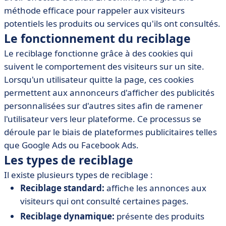
• Outils et logiciels recommandés pour le reciblage
méthode efficace pour rappeler aux visiteurs
• Exemples de campagnes de reciblage réussies
potentiels les produits ou services qu'ils ont consultés.
• Meilleures pratiques pour le reciblage
Le fonctionnement du reciblage
• Conclusion
Le reciblage fonctionne grâce à des cookies qui
suivent le comportement des visiteurs sur un site.
Lorsqu'un utilisateur quitte la page, ces cookies
permettent aux annonceurs d'afficher des publicités
personnalisées sur d'autres sites afin de ramener
l'utilisateur vers leur plateforme. Ce processus se
déroule par le biais de plateformes publicitaires telles
que Google Ads ou Facebook Ads.
Les types de reciblage
Il existe plusieurs types de reciblage :
Reciblage standard:
affiche les annonces aux
visiteurs qui ont consulté certaines pages.
Reciblage dynamique:
présente des produits