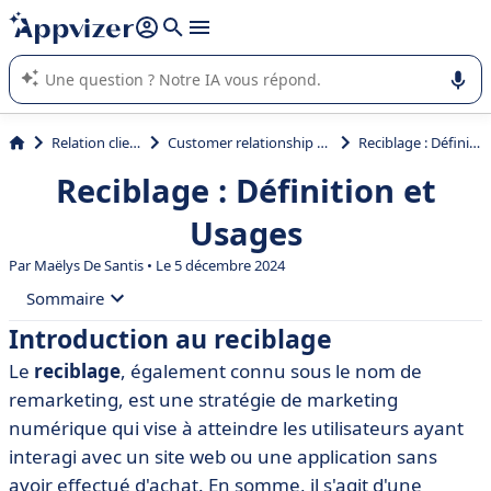
répondre (plusieurs lignes avec
shift + entrée
).
L'IA de Appvizer vous guide dans l'utilisation ou la sélection de
logiciel SaaS en entreprise.
Relation client et vente
Customer relationship management (CRM)
Reciblage : Définition et Usages
Reciblage : Définition et
Usages
Par
Maëlys De Santis
• Le 5 décembre 2024
Sommaire
Introduction au reciblage
• Introduction au reciblage
Le
reciblage
, également connu sous le nom de
• Le fonctionnement du reciblage
remarketing, est une stratégie de marketing
• Les types de reciblage
numérique qui vise à atteindre les utilisateurs ayant
interagi avec un site web ou une application sans
• Avantages du reciblage
avoir effectué d'achat. En somme, il s'agit d'une