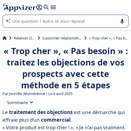
répondre (plusieurs lignes avec
shift + entrée
).
L'IA de Appvizer vous guide dans l'utilisation ou la sélection de
logiciel SaaS en entreprise.
Relation client et vente
Customer relationship management (CRM)
« Trop cher », « Pas besoin » : traitez les objections de vos prospects avec cette méthode en 5 étapes
« Trop cher », « Pas besoin » :
traitez les objections de vos
prospects avec cette
méthode en 5 étapes
Par
Jennifer Montérémal
• Le 8 avril 2025
Sommaire
Le
traitement des objections
est une démarche qui
• Traitement des objections : définition
effraie plus d’un
commercial
.
• Comment traiter les objections efficacement ?
« Votre produit est trop cher ! », « Je n’ai pas vraiment