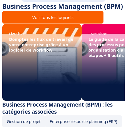
Business Process Management (BPM)
Voir tous les logiciels
Livre blanc
Livre blanc
Domptez les flux de travail de
Le guide de la ca
votre entreprise grâce à un
des processus po
logiciel de workflow
organisation clair
étapes + 5 outils
Business Process Management (BPM) : les
catégories associées
Gestion de projet
Enterprise resource planning (ERP)