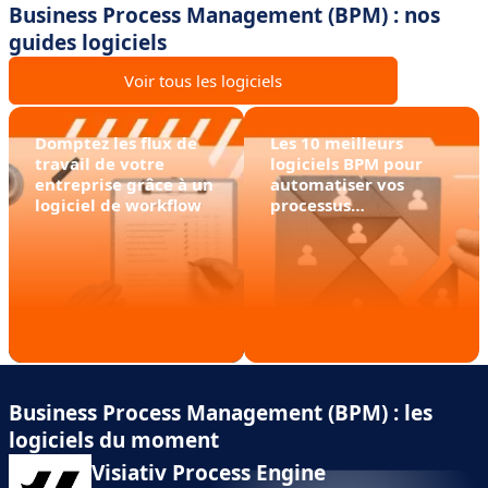
Business Process Management (BPM) : nos
guides logiciels
Voir tous les logiciels
Domptez les flux de
Les 10 meilleurs
travail de votre
logiciels BPM pour
entreprise grâce à un
automatiser vos
logiciel de workflow
processus
d'entreprise fa-ci-le-
ment !
Business Process Management (BPM) : les
logiciels du moment
Visiativ Process Engine