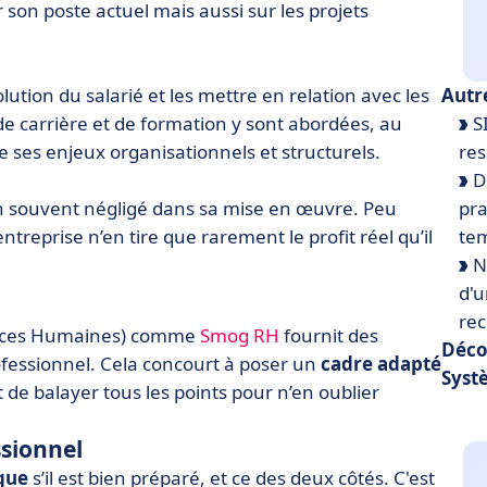
son poste actuel mais aussi sur les projets
volution du salarié et les mettre en relation avec les
Autr
 de carrière et de formation y sont abordées, au
SI
e ses enjeux organisationnels et structurels.
re
Di
 bien souvent négligé dans sa mise en œuvre. Peu
pra
treprise n’en tire que rarement le profit réel qu’il
tem
N
d'u
re
urces Humaines) comme
Smog RH
fournit des
Déco
fessionnel. Cela concourt à poser un
cadre adapté
Syst
de balayer tous les points pour n’en oublier
ssionnel
que
s’il est bien préparé, et ce des deux côtés. C'est