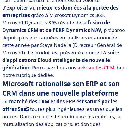
l'on retient particulièrement est sa volonté
• Les atouts de Microsofts Dynamics 365 face à
d'
exploiter au mieux les données à la portée des
Salesforce
entreprises
grâce à Microsoft Dynamics 365.
Microsoft Dynamics 365 résulte de la
fusion de
Dynamics CRM et de l'ERP Dynamics NAV,
préparée
depuis plusieurs années en coulisses et annoncée
cette année par Staya Nadella (Directeur Général de
Microsoft). Le produit est présenté comme LA
suite
d'applications Cloud intelligente de nouvelle
génération
. Retrouvez tous nos
avis sur les CRM
dans
notre rubrique dédiée.
Microsoft rationalise son ERP et son
CRM dans une nouvelle plateforme
Le
marché des CRM et des ERP est saturé par les
offres SaaS
toutes plus ingénieuses les unes que les
autres. Dans ce contexte tendu pour les éditeurs, la
mutualisation des applications, et donc des