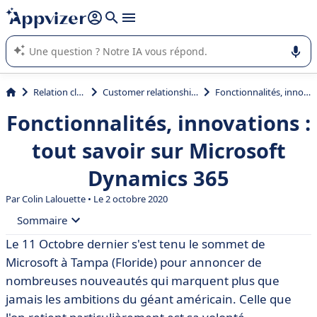
répondre (plusieurs lignes avec
shift + entrée
).
L'IA de Appvizer vous guide dans l'utilisation ou la sélection de
logiciel SaaS en entreprise.
Relation client et vente
Customer relationship management (CRM)
Fonctionnalités, innovations : tout savoir sur Microsoft Dynamics 365
Fonctionnalités, innovations :
tout savoir sur Microsoft
Dynamics 365
Par Colin Lalouette • Le 2 octobre 2020
Sommaire
Le 11 Octobre dernier s'est tenu le sommet de
• Microsoft rationalise son ERP et son CRM dans une
Microsoft à Tampa (Floride) pour annoncer de
nouvelle plateforme
nombreuses nouveautés qui marquent plus que
• Dynamics 365 contre Salesforce : la guerre du Cloud
jamais les ambitions du géant américain. Celle que
aura bien lieu