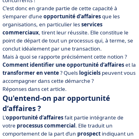
concurrents !
• Comment trouver des opportunités d’affaires en 3
C’est donc en grande partie de cette capacité à
étapes ?
s’emparer d’une
opportunité d’affaires
que les
• Exemples d'opportunités d'affaires
organisations, en particulier les
services
• Quels outils pour gérer vos opportunités d’affaires ?
commerciaux
, tirent leur réussite. Elle constitue le
• Opportunité d’affaires : que retenir ?
point de départ de tout un processus qui, à terme, se
conclut idéalement par une transaction.
Mais à quoi se rapporte précisément cette notion ?
Comment identifier une opportunité d’affaires
et la
transformer en vente
? Quels
logiciels
peuvent vous
accompagner dans cette démarche ?
Réponses dans cet article.
Qu'entend-on par opportunité
d’affaires ?
L’
opportunité d’affaires
fait partie intégrante de
votre
processus commercial
. Elle traduit un
comportement de la part d’un
prospect
indiquant un