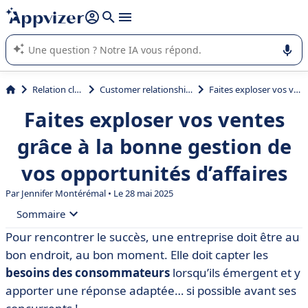
répondre (plusieurs lignes avec
shift + entrée
).
L'IA de Appvizer vous guide dans l'utilisation ou la sélection de
logiciel SaaS en entreprise.
Relation client et vente
Customer relationship management (CRM)
Faites exploser vos ventes grâce à la bonne gestion de vos opportunités d’affaires
Faites exploser vos ventes
grâce à la bonne gestion de
vos opportunités d’affaires
Par
Jennifer Montérémal
• Le 28 mai 2025
Sommaire
Pour rencontrer le succès, une entreprise doit être au
• Qu'entend-on par opportunité d’affaires ?
bon endroit, au bon moment. Elle doit capter les
• Quelle différence entre opportunité d'affaires et lead ?
besoins des consommateurs
lorsqu’ils émergent et y
apporter une réponse adaptée… si possible avant ses
• Que contient l’opportunité d’affaires ?