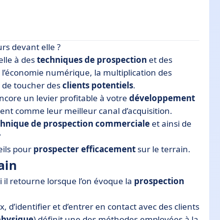
rs devant elle ?
elle à des
techniques de prospection
et des
 l’économie numérique, la multiplication des
ain
 de toucher des
clients
potentiels
.
ospection
ncore un levier profitable à votre
développement
 prospection
ent comme leur meilleur canal d’acquisition.
ospection
chnique de prospection commerciale
et ainsi de
?
 terrain… mais pas que !
eils pour
prospecter efficacement
sur le terrain.
ain
i il retourne lorsque l’on évoque la
prospection
 d’identifier et d’entrer en contact avec des clients
physique
) définit une des méthodes employées à la