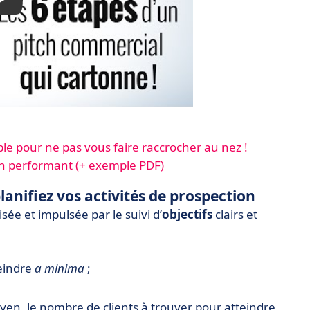
e pour ne pas vous faire raccrocher au nez !
on performant (+ exemple PDF)
 planifiez vos activités de prospection
ée et impulsée par le suivi d’
objectifs
clairs et
teindre
a minima
;
yen, le nombre de clients à trouver pour atteindre