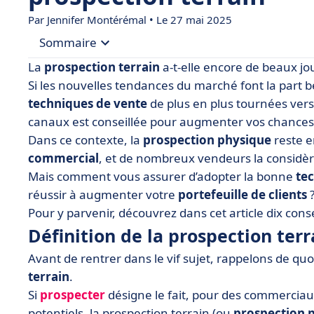
Par
Jennifer Montérémal
• Le 27 mai 2025
Sommaire
La
prospection terrain
a-t-elle encore de beaux jou
• Définition de la prospection terrain
Si les nouvelles tendances du marché font la part b
techniques de vente
de plus en plus tournées vers
• Avantages de la prospection commerciale terr
canaux est conseillée pour augmenter vos chances
• Technique de prospection terrain : avant la pr
Dans ce contexte, la
prospection physique
reste e
• Technique de prospection terrain : pendant la
commercial
, et de nombreux vendeurs la considèr
Mais comment vous assurer d’adopter la bonne
• Technique de prospection terrain : après la pr
te
réussir à augmenter votre
portefeuille de clients
• Oui à la technique de prospection commerciale
Pour y parvenir, découvrez dans cet article dix cons
Définition de la prospection terr
Avant de rentrer dans le vif sujet, rappelons de quo
terrain
.
Si
prospecter
désigne le fait, pour des commerciaux,
potentiels, la prospection terrain (ou
prospection 