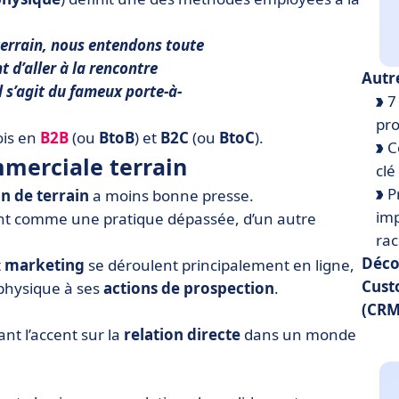
errain, nous entendons toute
 d’aller à la
rencontre
Autr
Il s’agit du fameux porte-à-
7 
pro
ois en
B2B
(ou
BtoB
) et
B2C
(ou
BtoC
).
Co
merciale terrain
clé
Pr
n de terrain
a moins bonne presse.
imp
ent comme une pratique dépassée, d’un autre
rac
Déco
t
marketing
se déroulent principalement en ligne,
Cust
n physique à ses
actions de prospection
.
(CRM
nt l’accent sur la
relation directe
dans un monde