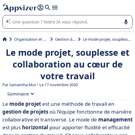
répondre (plusieurs lignes avec
shift + entrée
).
L'IA de Appvizer vous guide dans l'utilisation ou la sélection de
logiciel SaaS en entreprise.
Organisation et planification
Gestion de projet
Le mode projet, souplesse et collaboration au cœur de votre travail
Le mode projet, souplesse et
collaboration au cœur de
votre travail
Par
Samantha Mur
• Le 17 novembre 2020
Sommaire
Le
mode projet
est une méthode de travail en
• Le mode projet : définition et fonctionnement
gestion de projets
où l’équipe fonctionne de manière
• Pourquoi travailler en mode projet ?
collaborative et transverse. Le mode de
management
est plus
horizontal
pour apporter fluidité et efficacité
• Les 6 étapes du mode projet pour améliorer sa