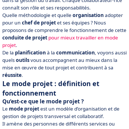
dans la gestion du travail. Chaque collaborateur·rice
gestion de projet
connaît son rôle et ses responsabilités.
• Comment s’organiser pour suivre un projet avec des
Quelle méthodologie et quelle
organisation
adopter
équipes distantes ? [Modèle RACI]
pour un
chef de projet
et ses équipes ? Nous
• De l’art de travailler en mode projet
proposons de comprendre le fonctionnement de cette
conduite de projet
pour mieux travailler en mode
projet
.
De la
planification
à la
communication
, voyons aussi
quels
outils
vous accompagnent au mieux dans la
mise en œuvre de tout projet et contribuent à sa
réussite
.
Le mode projet : définition et
fonctionnement
Qu’est-ce que le mode projet ?
Le
mode projet
est un modèle d’organisation et de
gestion de projets transversal et collaboratif.
Il amène des personnes de différents services ou