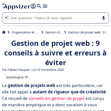
répondre (plusieurs lignes avec
shift + entrée
).
L'IA de Appvizer vous guide dans l'utilisation ou la sélection de
logiciel SaaS en entreprise.
Organisation et planification
Gestion de projet
Gestion de projet web : 9 conseils à suivre et erreurs à éviter
Gestion de projet web : 9
conseils à suivre et erreurs à
éviter
Par Fabien Paupier • Le 10 novembre 2020
Sommaire
La
gestion de projets web
est très particulière, car
• Qu’est-ce qu’un projet web ?
elle fait appel à
autant de rigueur que de créativité
.
• Les particularités de la conduite de projet web
Ce recueil de
conseils en gestion de projet
est conçu
de manière empirique et a donc vocation à vous
• Les étapes de la gestion de projet web