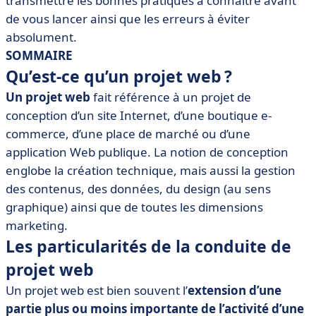
transmettre les bonnes pratiques à connaitre avant
• 9 conseils pour réussir un projet web
de vous lancer ainsi que les erreurs à éviter
• Améliorez votre management de projet web
absolument.
SOMMAIRE
Qu’est-ce qu’un projet web ?
Un projet web
fait référence à un projet de
conception d’un site Internet, d’une boutique e-
commerce, d’une place de marché ou d’une
application Web publique. La notion de conception
englobe la création technique, mais aussi la gestion
des contenus, des données, du design (au sens
graphique) ainsi que de toutes les dimensions
marketing.
Les particularités de la conduite de
projet web
Un projet web est bien souvent l’
extension d’une
partie plus ou moins importante de l’activité d’une