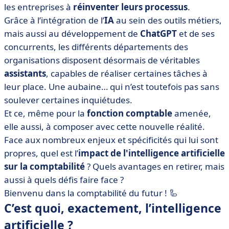
comptabilité ?
les entreprises à
réinventer leurs processus
.
Grâce à l’intégration de l’
IA
au sein des outils métiers,
• Quels sont les 4 avantages de l’intelligence artificielle
en comptabilité ?
mais aussi au développement de
ChatGPT
et de ses
concurrents, les différents départements des
• Les défis et limites de l’IA en comptabilité
organisations disposent désormais de véritables
• Intelligence artificielle et expertise comptable et
assistants
, capables de réaliser certaines tâches à
financière : que retenir ?
leur place. Une aubaine… qui n’est toutefois pas sans
soulever certaines inquiétudes.
Et ce, même pour la
fonction comptable
amenée,
elle aussi, à composer avec cette nouvelle réalité.
Face aux nombreux enjeux et spécificités qui lui sont
propres, quel est l’
impact de l'intelligence artificielle
sur la comptabilité
? Quels avantages en retirer, mais
aussi à quels défis faire face ?
Bienvenu dans la comptabilité du futur ! 🦾
C’est quoi, exactement, l’intelligence
artificielle ?