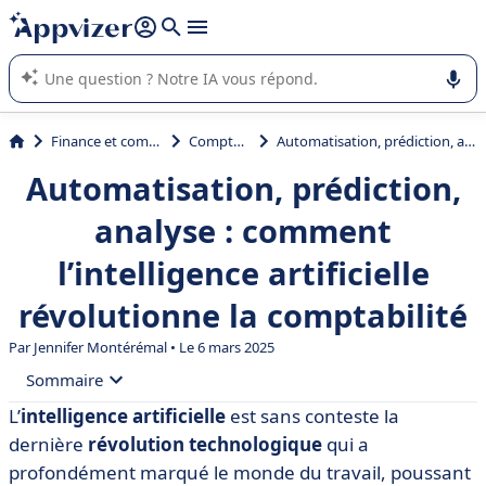
répondre (plusieurs lignes avec
shift + entrée
).
L'IA de Appvizer vous guide dans l'utilisation ou la sélection de
logiciel SaaS en entreprise.
Finance et comptabilité
Comptabilité
Automatisation, prédiction, analyse : comment l’intelligence artificielle révolutionne la comptabilité
Automatisation, prédiction,
analyse : comment
l’intelligence artificielle
révolutionne la comptabilité
Par
Jennifer Montérémal
• Le 6 mars 2025
Sommaire
L’
intelligence artificielle
est sans conteste la
• C’est quoi, exactement, l’intelligence artificielle ?
dernière
révolution technologique
qui a
• Quels usages de l’intelligence artificielle pour la
profondément marqué le monde du travail, poussant