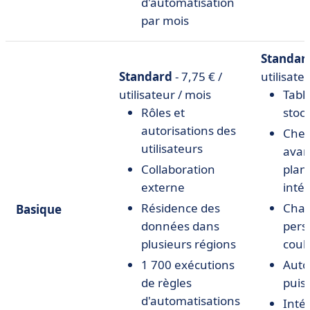
d'automatisation
par mois
Standar
Standard
-
7,75 € /
utilisate
utilisateur / mois
Tabl
Rôles et
stock
autorisations des
Chec
utilisateurs
avan
Collaboration
plani
externe
inté
Résidence des
Cha
Basique
données dans
pers
plusieurs régions
coule
1 700 exécutions
Auto
de règles
puis
d'automatisations
Inté