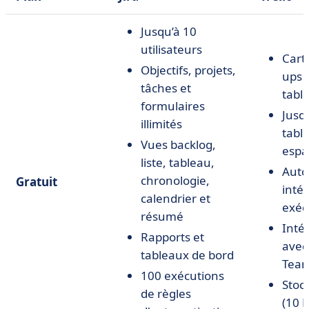
Jusqu’à 10
utilisateurs
Cart
Objectifs, projets,
ups i
tâches et
tabl
formulaires
Jusq
illimités
tabl
Vues backlog,
espa
liste, tableau,
Auto
chronologie,
Gratuit
inté
calendrier et
exéc
résumé
Inté
Rapports et
avec
tableaux de bord
Team
100 exécutions
Stock
de règles
(10 M