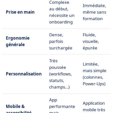
Complexe
Immédiate,
au début,
Prise en main
même sans
nécessite un
formation
onboarding
Dense,
Fluide,
Ergonomie
parfois
visuelle,
générale
surchargée
épurée
Très
Limitée,
poussée
mais simple
Personnalisation
(workflows,
(colonnes,
statuts,
Power-Ups)
champs…)
App
Application
Mobile &
performante
mobile très
accessibilité
mais