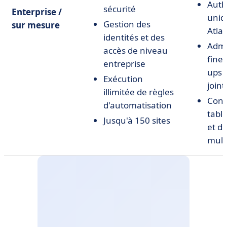
Auth
sécurité
Enterprise /
uniq
Gestion des
sur mesure
Atla
identités et des
Admi
accès de niveau
fine
entreprise
ups 
Exécution
joint
illimitée de règles
Cont
d'automatisation
tabl
Jusqu'à 150 sites
et de
mult