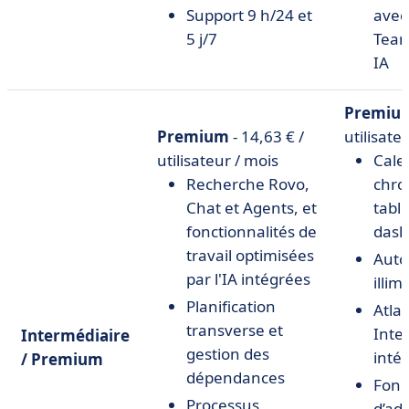
Support 9 h/24 et
avec
5 j/7
Team
IA
Premiu
Premium
- 14,63 € /
utilisate
utilisateur / mois
Cale
Recherche Rovo,
chr
Chat et Agents, et
table
fonctionnalités de
dash
travail optimisées
Auto
par l'IA intégrées
illim
Planification
Atla
transverse et
Intel
Intermédiaire
gestion des
inté
/ Premium
dépendances
Fonc
Processus
d’ad