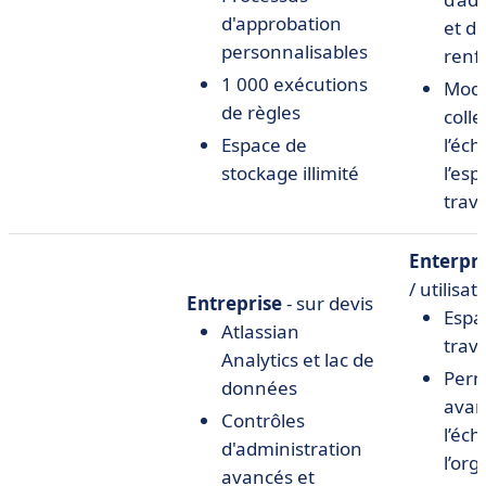
d'approbation
et de
personnalisables
renf
1 000 exécutions
Modè
de règles
colle
Espace de
l’éch
stockage illimité
l’es
trava
Enterpri
/ utilisa
Entreprise
- sur devis
Espa
Atlassian
trava
Analytics et lac de
Perm
données
avan
Contrôles
l’éch
d'administration
l’org
avancés et