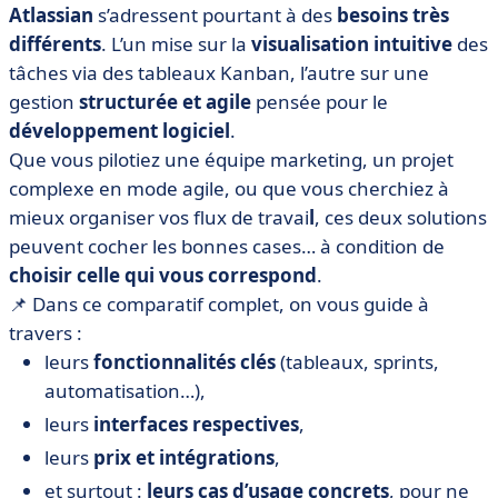
Atlassian
s’adressent pourtant à des
besoins très
• Jira vs Trello : comparez les fonctionnalités
différents
. L’un mise sur la
visualisation intuitive
des
• Jira vs Trello : comparez les prix
tâches via des tableaux Kanban, l’autre sur une
• Jira vs Trello : quelle interface est la plus intuitive ?
gestion
structurée et agile
pensée pour le
• Jira vs Trello : comparez les intégrations
développement logiciel
.
• Quand choisir Jira ou Trello ?
Que vous pilotiez une équipe marketing, un projet
complexe en mode agile, ou que vous cherchiez à
• Jira ou Trello : l’outil de gestion qui colle à votre façon
mieux organiser vos flux de travai
de travailler
l
, ces deux solutions
peuvent cocher les bonnes cases… à condition de
• FAQ – Jira vs Trello
choisir celle qui vous correspond
.
📌 Dans ce comparatif complet, on vous guide à
travers :
leurs
fonctionnalités clés
(tableaux, sprints,
automatisation…),
leurs
interfaces respectives
,
leurs
prix et intégrations
,
et surtout :
leurs cas d’usage concrets
, pour ne