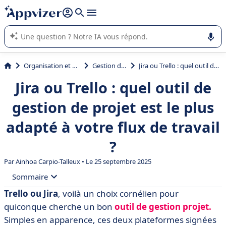
répondre (plusieurs lignes avec
shift + entrée
).
L'IA de Appvizer vous guide dans l'utilisation ou la sélection de
logiciel SaaS en entreprise.
Organisation et planification
Gestion de projet
Jira ou Trello : quel outil de gestion de projet est le plus adapté à votre flux de travail ?
Jira ou Trello : quel outil de
gestion de projet est le plus
adapté à votre flux de travail
?
Par
Ainhoa Carpio-Talleux
• Le 25 septembre 2025
Sommaire
Trello ou Jira
, voilà un choix cornélien pour
• Qu’est-ce que Jira ?
quiconque cherche un bon
outil de gestion projet.
• Qu’est-ce que Trello ?
Simples en apparence, ces deux plateformes signées