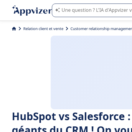
L'IA de Appvizer vous guide dans l'uti
Relation client et vente
Customer relationship managemen
HubSpot vs Salesforce :
géants du CRM ! On vous