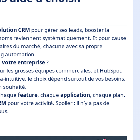
olution CRM
pour gérer ses leads, booster la
ux noms reviennent systématiquement. Et pour cause
laires du marché, chacune avec sa propre
ng automation.
alités
à votre entreprise
?
ur les grosses équipes commerciales, et HubSpot,
a-intuitive, le choix dépend surtout de vos besoins,
lus intuitive ?
n souhaité.
ons
 chaque
feature
, chaque
application
, chaque plan.
CRM
pour votre activité. Spoiler : il n’y a pas de
r ?
ous.