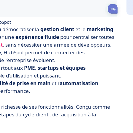
bSpot
su démocratiser la
gestion client
et le
marketing
ser une
expérience fluide
pour centraliser toutes
nt
, sans nécessiter une armée de développeurs.
e
, HubSpot permet de connecter des
e l’entreprise évoluent.
urtout aux
PME
,
startups et équipes
le d’utilisation et puissant.
dité de prise en main
et l’
automatisation
 performance.
la richesse de ses fonctionnalités. Conçu comme
étapes du cycle client : de l’acquisition à la