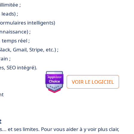
llimitée ;
 leads) ;
ormulaires intelligents)
onnaissance) ;
 temps réel ;
ack, Gmail, Stripe, etc.) ;
ain ;
s, SEO intégré).
VOIR LE LOGICIEL
nt
t
 et ses limites. Pour vous aider à y voir plus clair,