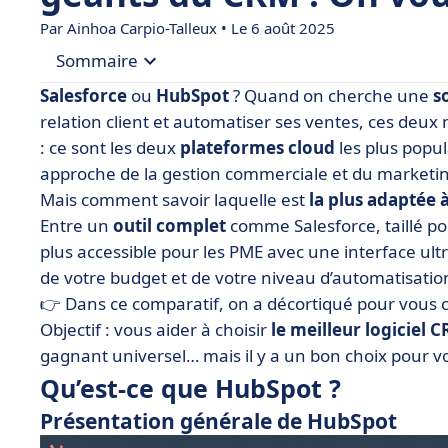
Par
Ainhoa Carpio-Talleux
• Le 6 août 2025
Sommaire
Salesforce
ou
HubSpot
? Quand on cherche une
s
• Qu’est-ce que HubSpot ?
relation client et automatiser ses ventes, ces de
: ce sont les deux
plateformes cloud
les plus popu
• Qu’est-ce que Salesforce ?
approche de la gestion commerciale et du marketi
• HubSpot vs Salesforce : comparez les fonctionn
Mais comment savoir laquelle est
la plus adaptée 
• HubSpot vs Salesforce : comparez les prix
Entre un
outil complet
comme Salesforce, taillé po
plus accessible pour les PME avec une interface ultr
• HubSpot vs Salesforce : quelle interface est la p
de votre budget et de votre niveau d’automatisatio
• HubSpot vs Salesforce : comparez les intégrati
👉 Dans ce comparatif, on a décortiqué pour vous
• Quand choisir HubSpot ou Salesforce ?
Objectif : vous aider à choisir
le meilleur logiciel 
• Le verdict : HubSpot ou Salesforce, lequel choisi
gagnant universel… mais il y a un bon choix pour v
Qu’est-ce que HubSpot ?
• FAQ : HubSpot vs Salesforce
Présentation générale de HubSpot