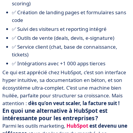
• ActiveCampaign : gérez vos contacts et développez
scoring)
des relations durables
✅ Création de landing pages et formulaires sans
• EngageBay : une solution évolutive pour les
code
entreprises en croissance
✅ Suivi des visiteurs et reporting intégré
• Brevo : un outil marketing tout-en-un pour des
✅ Outils de vente (deals, devis, e-signature)
campagnes percutantes
✅ Service client (chat, base de connaissance,
• Bitrix 24 : l’outil collaboratif tout-en-un pour gérer
tickets)
clients, projets et équipes
✅ Intégrations avec +1 000 apps tierces
• Creatio : la plateforme CRM no-code pour
automatiser vos processus sans coder
Ce qui est apprécié chez HubSpot, c’est son interface
hyper intuitive, sa documentation en béton, et son
• Comment choisir une alternative à Hubspot ?
écosystème ultra-complet. C’est une machine bien
• Alternative à HubSpot : la FAQ
huilée, parfaite pour structurer sa croissance. Mais
attention :
dès qu’on veut scaler, la facture suit !
En quoi une alternative à HubSpot est
intéressante pour les entreprises ?
Parmi les outils marketing,
HubSpot
est devenu une