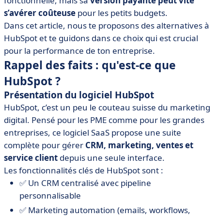
fonctionnelle, mais sa
version payante peut vite
• Webmecanik Automation : l'automatisation marketing
s’avérer coûteuse
pour les petits budgets.
Made in France
Dans cet article, nous te proposons des alternatives à
• Salesforce Sales Cloud : optimisez votre pipeline de
HubSpot et te guidons dans ce choix qui est crucial
ventes
pour la performance de ton entreprise.
• monday CRM : boostez vos ventes avec simplicité
Rappel des faits : qu'est-ce que
• Zoho CRM : l'efficacité de la gestion commerciale à
HubSpot ?
portée de main
Présentation du logiciel HubSpot
• Axonaut : la gestion commerciale Made in France
HubSpot, c’est un peu le couteau suisse du marketing
• noCRM.io : libérez votre potentiel de vente sans
digital. Pensé pour les PME comme pour les grandes
complications
entreprises, ce logiciel SaaS propose une suite
• Microsoft Dynamics 365 : le CRM intelligent pour
complète pour gérer
CRM, marketing, ventes et
connecter ventes, marketing et données
service client
depuis une seule interface.
• Teamleader : le CRM conçu pour gérer votre équipe
Les fonctionnalités clés de HubSpot sont :
commerciale
✅ Un CRM centralisé avec pipeline
• Pipedrive : l'outil de vente intuitif pour conclure des
personnalisable
affaires plus rapidement
✅ Marketing automation (emails, workflows,