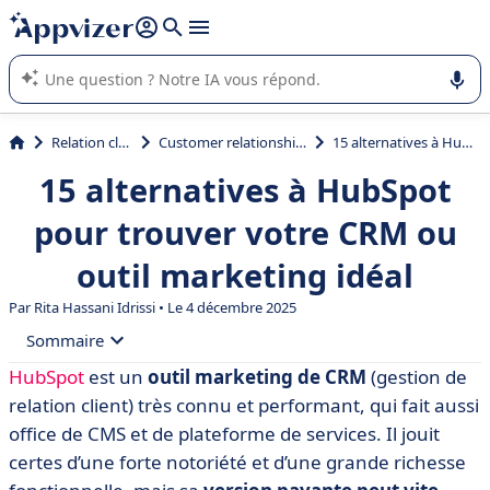
répondre (plusieurs lignes avec
shift + entrée
).
L'IA de Appvizer vous guide dans l'utilisation ou la sélection de
logiciel SaaS en entreprise.
Relation client et vente
Customer relationship management (CRM)
15 alternatives à HubSpot pour trouver votre CRM ou outil marketing idéal
15 alternatives à HubSpot
pour trouver votre CRM ou
outil marketing idéal
Par
Rita Hassani Idrissi
• Le 4 décembre 2025
Sommaire
HubSpot
est un
outil marketing de CRM
(gestion de
• Rappel des faits : qu'est-ce que HubSpot ?
relation client) très connu et performant, qui fait aussi
• Top 15 des alternatives HubSpot
office de CMS et de plateforme de services. Il jouit
certes d’une forte notoriété et d’une grande richesse
• Sellsy : l'outil tout-en-un pour votre force de vente