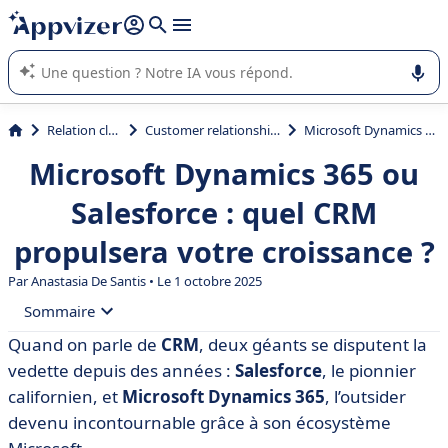
répondre (plusieurs lignes avec
shift + entrée
).
L'IA de Appvizer vous guide dans l'utilisation ou la sélection de
logiciel SaaS en entreprise.
Relation client et vente
Customer relationship management (CRM)
Microsoft Dynamics 365 ou Salesforce : quel CRM propulsera votre croissance ?
Microsoft Dynamics 365 ou
Salesforce : quel CRM
propulsera votre croissance ?
Par
Anastasia De Santis
• Le 1 octobre 2025
Sommaire
Quand on parle de
CRM
, deux géants se disputent la
• Qu’est-ce que Microsoft Dynamics 365 ?
vedette depuis des années :
Salesforce
, le pionnier
• Qu’est-ce que Salesforce ?
californien, et
Microsoft Dynamics 365
, l’outsider
devenu incontournable grâce à son écosystème
• Comparaison des fonctionnalités : Dynamics 365 vs