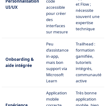
Personnalisation
code
et Flow ;
UI/UX
accessible
nécessite
pour créer
souvent une
des
expertise
interfaces
technique
sur mesure
Peu
Trailhead :
d’assistance
formation
in-app,
gamifiée,
Onboarding &
mais bon
tutoriels
aide intégrée
support via
intégrés,
Microsoft
communauté
Learn
active
Application
Très bonne
mobile
application
Expérience
correcte,
mobile, bien