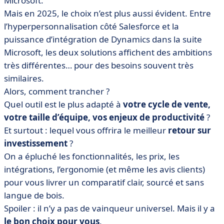
Microsoft.
Salesforce
Mais en 2025, le choix n’est plus aussi évident. Entre
• Microsoft Dynamics 365 vs Salesforce : comparez les
l’hyperpersonnalisation côté Salesforce et la
prix
puissance d’intégration de Dynamics dans la suite
• Logiciel 1 vs Logiciel 2 : quelle interface est la plus
Microsoft, les deux solutions affichent des ambitions
intuitive ?
très différentes… pour des besoins souvent très
• Logiciel 1 vs Logiciel 2 : comparez les intégrations
similaires.
• Quand choisir Microsoft Dynamics 365 ou Salesforce
Alors, comment trancher ?
?
Quel outil est le plus adapté à
votre cycle de vente,
• Ce qu’il y a à retenir de la bataille Microsoft Dynamics
votre taille d’équipe, vos enjeux de productivité
?
365 vs Salesforce
Et surtout : lequel vous offrira le meilleur
retour sur
• FAQ sur Microsoft Dynamics 365 vs Salesforce
investissement
?
On a épluché les fonctionnalités, les prix, les
intégrations, l’ergonomie (et même les avis clients)
pour vous livrer un comparatif clair, sourcé et sans
langue de bois.
Spoiler : il n’y a pas de vainqueur universel. Mais il y a
le bon choix pour vous
.