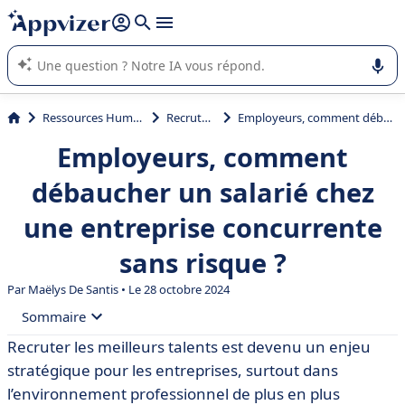
répondre (plusieurs lignes avec
shift + entrée
).
L'IA de Appvizer vous guide dans l'utilisation ou la sélection de
logiciel SaaS en entreprise.
Ressources Humaines (RH)
Recrutement
Employeurs, comment débaucher un salarié chez une entreprise concurrente sans risque ?
Employeurs, comment
débaucher un salarié chez
une entreprise concurrente
sans risque ?
Par
Maëlys De Santis
• Le 28 octobre 2024
Sommaire
Recruter les meilleurs talents est devenu un enjeu
• Qu’entend-on par “débaucher” au travail ?
stratégique pour les entreprises, surtout dans
• Le débauchage est-il interdit ? Réglementation et
l’environnement professionnel de plus en plus