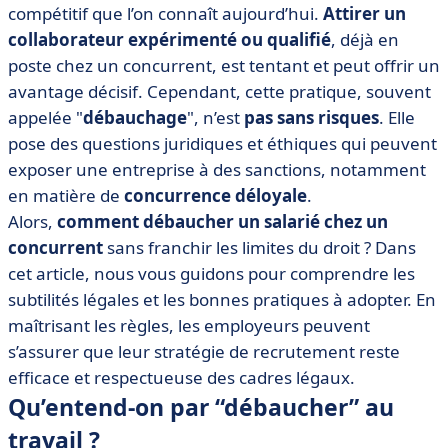
bonnes pratiques
compétitif que l’on connaît aujourd’hui.
Attirer un
collaborateur expérimenté ou qualifié
, déjà en
• Comment débaucher un salarié sans risque ?
poste chez un concurrent, est tentant et peut offrir un
• Risques et sanctions liés au débauchage pour une
avantage décisif. Cependant, cette pratique, souvent
société
appelée "
débauchage
", n’est
pas sans risques
. Elle
• Nos conseils pratiques pour un débauchage éthique
pose des questions juridiques et éthiques qui peuvent
et légal
exposer une entreprise à des sanctions, notamment
• Entre droit du travail et intérêt commercial, que
en matière de
concurrence déloyale
.
retenir du débauchage ?
Alors,
comment débaucher un salarié chez un
concurrent
sans franchir les limites du droit ? Dans
cet article, nous vous guidons pour comprendre les
subtilités légales et les bonnes pratiques à adopter. En
maîtrisant les règles, les employeurs peuvent
s’assurer que leur stratégie de recrutement reste
efficace et respectueuse des cadres légaux.
Qu’entend-on par “débaucher” au
travail ?