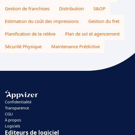
Gestion de franchises
Distribution
S&OP
Estimation du coût des impressions
Gestion du fret
Planification de la relève
Plan de sol et agencement
Sécurité Physique
Maintenance Prédictive
Confidentialité
Transparence
CGU
À propos
Logiciels
Editeurs de logiciel