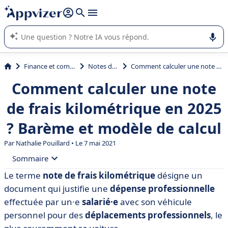
répondre (plusieurs lignes avec
shift + entrée
).
L'IA de Appvizer vous guide dans l'utilisation ou la sélection de
logiciel SaaS en entreprise.
Finance et comptabilité
Notes de frais
Comment calculer une note de frais kilométrique en 2025 ? Barème et modèle de calcul
Comment calculer une note
de frais kilométrique en 2025
? Barème et modèle de calcul
Par
Nathalie Pouillard
• Le 7 mai 2021
Sommaire
Le terme
note de frais kilométrique
désigne un
• Comment fonctionnent les notes de frais
document qui justifie une
dépense professionnelle
kilométriques ?
effectuée par un·e
salarié·e
avec son véhicule
• Comment calculer les notes de frais kilométriques ?
personnel pour des
déplacements professionnels
, le