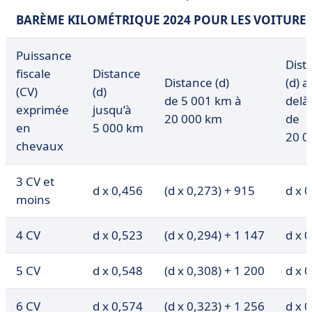
BARÈME KILOMÉTRIQUE 2024 POUR LES VOITURE
Puissance
Dist
fiscale
Distance
Distance (d)
(d) a
(CV)
(d)
de 5 001 km à
delà
exprimée
jusqu’à
20 000 km
de
en
5 000 km
20 0
chevaux
3 CV et
d x 0,456
(d x 0,273) + 915
d x 
moins
4 CV
d x 0,523
(d x 0,294) + 1 147
d x 
5 CV
d x 0,548
(d x 0,308) + 1 200
d x 
6 CV
d x 0,574
(d x 0,323) + 1 256
d x 