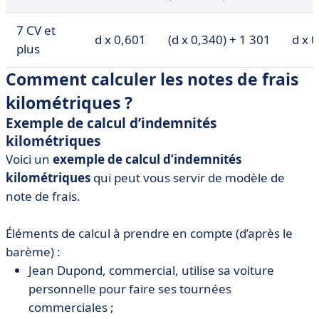
7 CV et
d x 0,601
(d x 0,340) + 1 301
d x 
plus
Comment calculer les notes de frais
kilométriques ?
Exemple de calcul d’indemnités
kilométriques
Voici un
exemple de calcul d’indemnités
kilométriques
qui peut vous servir de modèle de
note de frais.
Éléments de calcul à prendre en compte (d’après le
barème) :
Jean Dupond, commercial, utilise sa voiture
personnelle pour faire ses tournées
commerciales ;