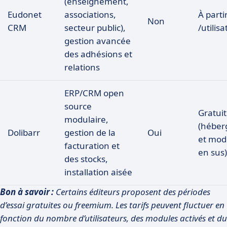
(enseignement,
Eudonet
associations,
À parti
Non
CRM
secteur public),
/utilis
gestion avancée
des adhésions et
relations
ERP/CRM open
source
Gratuit
modulaire,
(hébe
Dolibarr
gestion de la
Oui
et modu
facturation et
en sus)
des stocks,
installation aisée
Bon à savoir :
Certains éditeurs proposent des périodes
d’essai gratuites ou freemium. Les tarifs peuvent fluctuer en
fonction du nombre d’utilisateurs, des modules activés et du