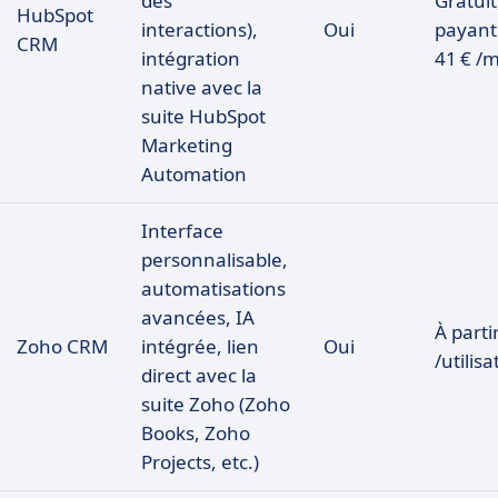
des
Gratuit
HubSpot
interactions),
Oui
payant
CRM
intégration
41 € /m
native avec la
suite HubSpot
Marketing
Automation
Interface
personnalisable,
automatisations
avancées, IA
À parti
Zoho CRM
intégrée, lien
Oui
/utilis
direct avec la
suite Zoho (Zoho
Books, Zoho
Projects, etc.)