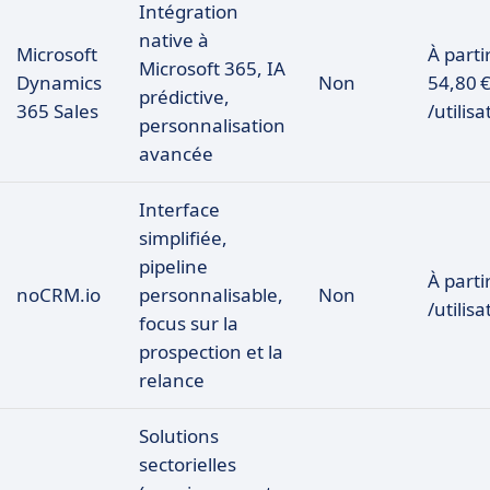
Intégration
native à
Microsoft
À parti
Microsoft 365, IA
Dynamics
Non
54,80 
prédictive,
365 Sales
/utilis
personnalisation
avancée
Interface
simplifiée,
pipeline
À parti
noCRM.io
personnalisable,
Non
/utilis
focus sur la
prospection et la
relance
Solutions
sectorielles