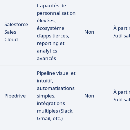
Capacités de
personnalisation
élevées,
Salesforce
écosystème
À parti
Sales
Non
d’apps tierces,
/utilis
Cloud
reporting et
analytics
avancés
Pipeline visuel et
intuitif,
automatisations
À parti
Pipedrive
simples,
Non
/utilis
intégrations
multiples (Slack,
Gmail, etc.)