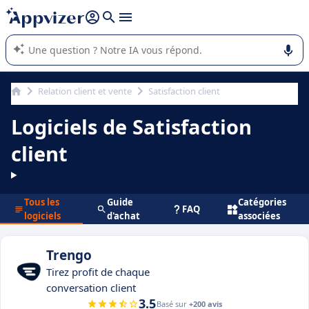
répondre (plusieurs lignes avec
shift + entrée
).
L'IA de Appvizer vous guide dans l'utilisation ou la sélection de
logiciel SaaS en entreprise.
Relation client et vente
Satisfaction client
Logiciels de Satisfaction
client
Tous les
Guide
Catégories
FAQ
logiciels
d'achat
associées
Trengo
Tirez profit de chaque
conversation client
3.5
Basé sur
+200 avis