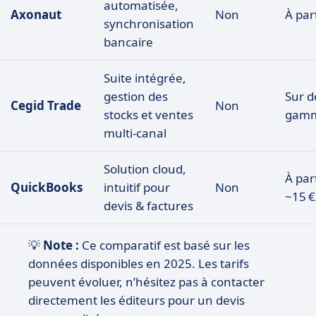
automatisée,
Axonaut
Non
À par
synchronisation
bancaire
Suite intégrée,
gestion des
Sur d
Cegid Trade
Non
stocks et ventes
gam
multi-canal
Solution cloud,
À par
QuickBooks
intuitif pour
Non
~15 €
devis & factures
💡
Note :
Ce comparatif est basé sur les
données disponibles en 2025. Les tarifs
peuvent évoluer, n’hésitez pas à contacter
directement les éditeurs pour un devis