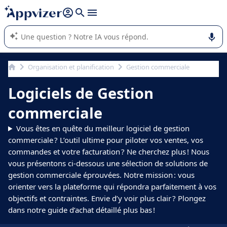
répondre (plusieurs lignes avec
shift + entrée
).
L'IA de Appvizer vous guide dans l'utilisation ou la sélection de
logiciel SaaS en entreprise.
Organisation et planification
Gestion commerciale
Logiciels de Gestion
commerciale
Vous êtes en quête du meilleur logiciel de gestion
commerciale ? L’outil ultime pour piloter vos ventes, vos
commandes et votre facturation ? Ne cherchez plus ! Nous
vous présentons ci-dessous une sélection de solutions de
gestion commerciale éprouvées. Notre mission : vous
orienter vers la plateforme qui répondra parfaitement à vos
objectifs et contraintes. Envie d’y voir plus clair ? Plongez
dans notre guide d’achat détaillé plus bas !