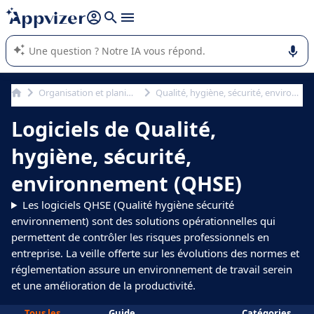
répondre (plusieurs lignes avec
shift + entrée
).
L'IA de Appvizer vous guide dans l'utilisation ou la sélection de
logiciel SaaS en entreprise.
Organisation et planification
Qualité, hygiène, sécurité, environnement (QHSE)
Logiciels de Qualité,
hygiène, sécurité,
environnement (QHSE)
Les logiciels QHSE (Qualité hygiène sécurité
environnement) sont des solutions opérationnelles qui
permettent de contrôler les risques professionnels en
entreprise. La veille offerte sur les évolutions des normes et
réglementation assure un environnement de travail serein
et une amélioration de la productivité.
Tous les
Guide
Catégories