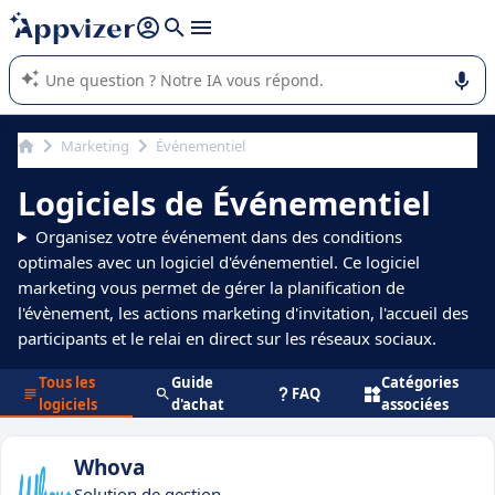
répondre (plusieurs lignes avec
shift + entrée
).
L'IA de Appvizer vous guide dans l'utilisation ou la sélection de
logiciel SaaS en entreprise.
Marketing
Événementiel
Logiciels de Événementiel
Organisez votre événement dans des conditions
optimales avec un logiciel d'événementiel. Ce logiciel
marketing vous permet de gérer la planification de
l'évènement, les actions marketing d'invitation, l'accueil des
participants et le relai en direct sur les réseaux sociaux.
Tous les
Guide
Catégories
FAQ
logiciels
d'achat
associées
Whova
Solution de gestion