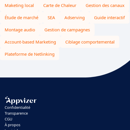
Maketing local
Carte de Chaleur
Gestion des canaux
Étude de marché
SEA
Adserving
Guide interactif
Montage audio
Gestion de campagnes
Account-based Marketing
Ciblage comportemental
Plateforme de Netlinking
Confidentialité
Transparence
CGU
À propos