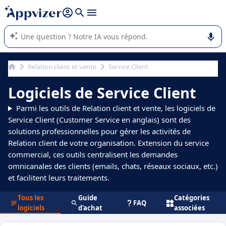
répondre (plusieurs lignes avec
shift + entrée
).
L'IA de Appvizer vous guide dans l'utilisation ou la sélection de
logiciel SaaS en entreprise.
Relation client et vente
Service Client
Logiciels de Service Client
Parmi les outils de Relation client et vente, les logiciels de
Service Client (Customer Service en anglais) sont des
solutions professionnelles pour gérer les activités de
Relation client de votre organisation. Extension du service
commercial, ces outils centralisent les demandes
omnicanales des clients (emails, chats, réseaux sociaux, etc.)
et facilitent leurs traitements.
Tous les
Guide
Catégories
FAQ
logiciels
d'achat
associées