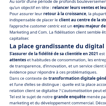
Au sortir d’une période de profonds bouleversements
qu’un objectif en tête :
relancer leurs ventes et leu
Pour assurer leur
retour à la croissance
, la plupa
indispensable de placer le
client au centre de la s
l’approche
customer centric
est un
enjeu majeur d
Marketing and Com. La fidélisation client semble êtr
capitaliser.
La place grandissante du digital 
S’assurer de la fidélité de sa clientèle en 2021
est 
attentes
et habitudes de consommation, les entrep
de transparence, d’innovation, et un service client
évidence pour répondre à ces problématiques.
Dans ce contexte de
transformation digitale géné
et l’une d’elles se distingue : quelle est la place a
relation client se digitalise ? L’
automatisation
peut-el
Tel est le sujet de notre
grande enquête
menée parm
marketing et du développement commercial. Découvr