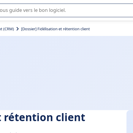
lisation ou la sélection de logiciel SaaS en entreprise.
t (CRM)
[Dossier] Fidélisation et rétention client
t rétention client