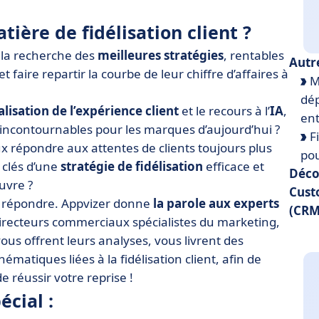
ière de fidélisation client ?
à la recherche des
meilleures stratégies
, rentables
Autr
 faire repartir la courbe de leur chiffre d’affaires à
Mo
dép
lisation de l’expérience client
et le recours à l’
IA
,
ent
 incontournables pour les marques d’aujourd’hui ?
Fi
x répondre aux attentes de clients toujours plus
pou
 clés d’une
stratégie de fidélisation
efficace et
Déco
uvre ?
Cust
e répondre. Appvizer donne
la parole aux experts
(CRM
irecteurs commerciaux spécialistes du marketing,
 vous offrent leurs analyses, vous livrent des
ématiques liées à la fidélisation client, afin de
e réussir votre reprise !
cial :