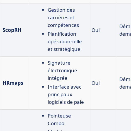
Gestion des
carrières et
compétences
Démo
ScopRH
Oui
Planification
dem
opérationnelle
et stratégique
Signature
électronique
intégrée
Démo
HRmaps
Oui
Interface avec
dem
principaux
logiciels de paie
Pointeuse
Combo