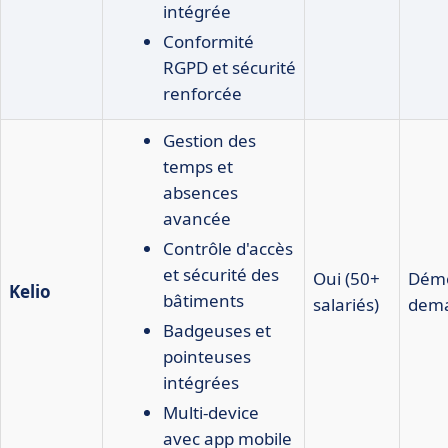
intégrée
Conformité
RGPD et sécurité
renforcée
Gestion des
temps et
absences
avancée
Contrôle d'accès
et sécurité des
Oui (50+
Démo
Kelio
bâtiments
salariés)
dem
Badgeuses et
pointeuses
intégrées
Multi-device
avec app mobile