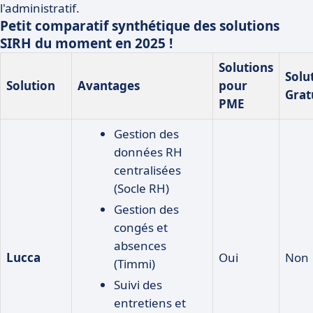
l'administratif.
Petit comparatif synthétique des solutions
SIRH du moment en 2025 !
Solutions
Solu
Solution
Avantages
pour
Grat
PME
Gestion des
données RH
centralisées
(Socle RH)
Gestion des
congés et
absences
Lucca
Oui
Non
(Timmi)
Suivi des
entretiens et