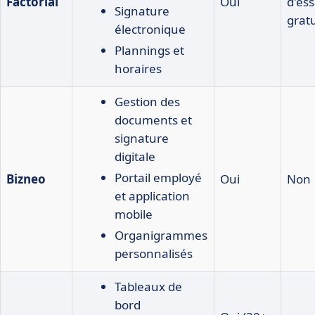
Factorial
Oui
d'ess
Signature
gratu
électronique
Plannings et
horaires
Gestion des
documents et
signature
digitale
Portail employé
Bizneo
Oui
Non
et application
mobile
Organigrammes
personnalisés
Tableaux de
bord