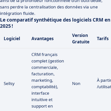
ainsi de la profondeur fonctionnelle d’un outil dédié,
sans perdre la centralisation des données via une
intégration fluide.
Le comparatif synthétique des logiciels CRM en
2025 !
Version
Logiciel
Avantages
Tarifs
Gratuite
CRM français
complet (gestion
commerciale,
facturation,
marketing,
À parti
Sellsy
Non
comptabilité),
/utilis
interface
intuitive et
support en