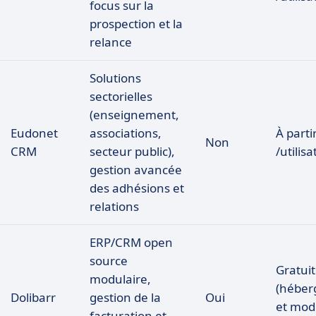
focus sur la
prospection et la
relance
Solutions
sectorielles
(enseignement,
Eudonet
associations,
À parti
Non
CRM
secteur public),
/utilis
gestion avancée
des adhésions et
relations
ERP/CRM open
source
Gratuit
modulaire,
(hébe
Dolibarr
gestion de la
Oui
et modu
facturation et