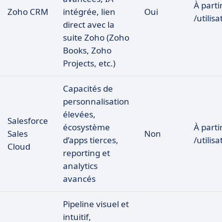
À parti
Zoho CRM
intégrée, lien
Oui
/utilis
direct avec la
suite Zoho (Zoho
Books, Zoho
Projects, etc.)
Capacités de
personnalisation
élevées,
Salesforce
écosystème
À parti
Sales
Non
d’apps tierces,
/utilis
Cloud
reporting et
analytics
avancés
Pipeline visuel et
intuitif,