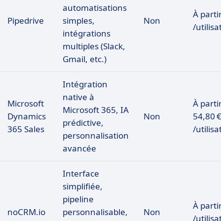
automatisations
À parti
Pipedrive
simples,
Non
/utilis
intégrations
multiples (Slack,
Gmail, etc.)
Intégration
native à
Microsoft
À parti
Microsoft 365, IA
Dynamics
Non
54,80 
prédictive,
365 Sales
/utilis
personnalisation
avancée
Interface
simplifiée,
pipeline
À parti
noCRM.io
personnalisable,
Non
/utilis