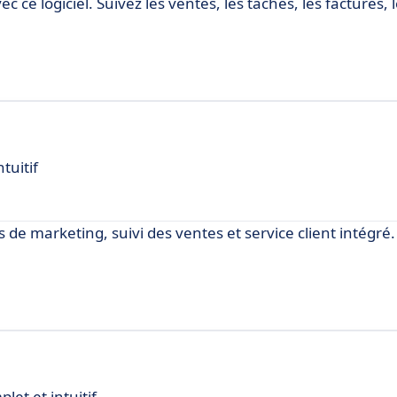
c ce logiciel. Suivez les ventes, les tâches, les factures, 
tuitif
ls de marketing, suivi des ventes et service client intégré.
et et intuitif